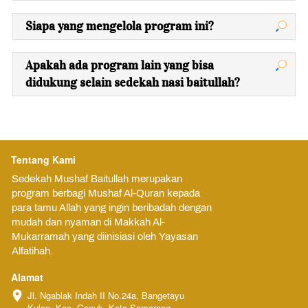
Siapa yang mengelola program ini?
Apakah ada program lain yang bisa
didukung selain sedekah nasi baitullah?
Tentang Kami
Sedekah Mushaf Baitullah merupakan 
program berbagi Mushaf Al-Quran kepada 
para tamu Allah yang ingin beribadah dengan 
mudah dan nyaman di Makkah Al-
Mukarramah yang diinisiasi oleh Yayasan 
Alfatihah.
Alamat
Jl. Ngablak Indah II No.24a, Bangetayu 
Kulon, Kec. Genuk, Kota Semarang, 