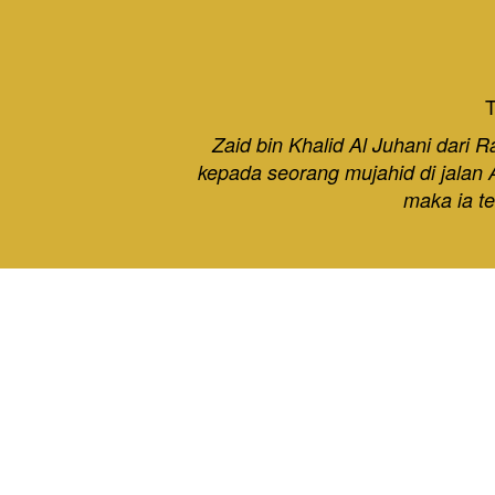
T
Zaid bin Khalid Al Juhani dari R
kepada seorang mujahid di jalan 
maka ia te