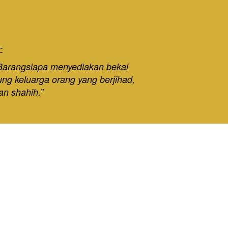
: 
 “Barangsiapa menyediakan bekal 
ng keluarga orang yang berjihad, 
an shahih.”