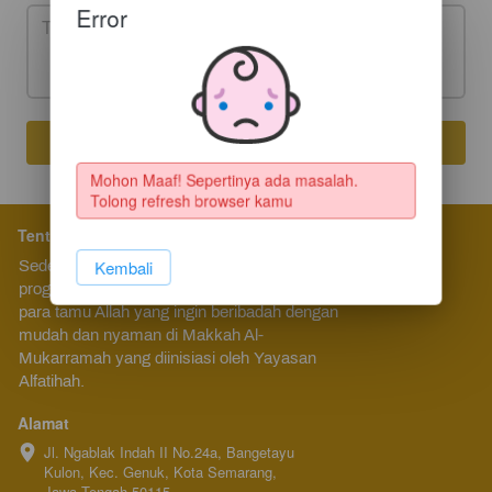
Error
Saya Mau Sedekah!
`
Mohon Maaf! Sepertinya ada masalah. 
Tolong refresh browser kamu
Tentang Kami
Sedekah Mushaf Baitullah merupakan 
`
Kembali
program berbagi Mushaf Al-Quran kepada 
para tamu Allah yang ingin beribadah dengan 
mudah dan nyaman di Makkah Al-
Mukarramah yang diinisiasi oleh Yayasan 
Alfatihah.
Alamat
Jl. Ngablak Indah II No.24a, Bangetayu 
Kulon, Kec. Genuk, Kota Semarang, 
Jawa Tengah 50115