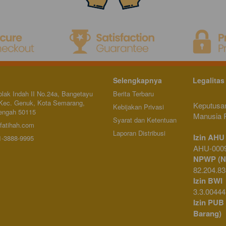
Selengkapnya
Legalitas
blak Indah II No.24a, Bangetayu 
Berita Terbaru
Kec. Genuk, Kota Semarang, 
Keputusa
Kebijakan Privasi
engah 50115
Manusia R
Syarat dan Ketentuan
fatihah.com
Laporan Distribusi
1-3888-9995
AHU-0009
NPWP (No
82.204.83
Izin BWI
 
3.3.00444
Izin PUB
Barang)
 