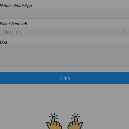
Nomor WhatsApp
Paket Sedekah
Pilih di sini
Doa
Error
Kirim
`
Mohon Maaf! Sepertinya ada masalah. 
Tolong refresh browser kamu
`
Kembali