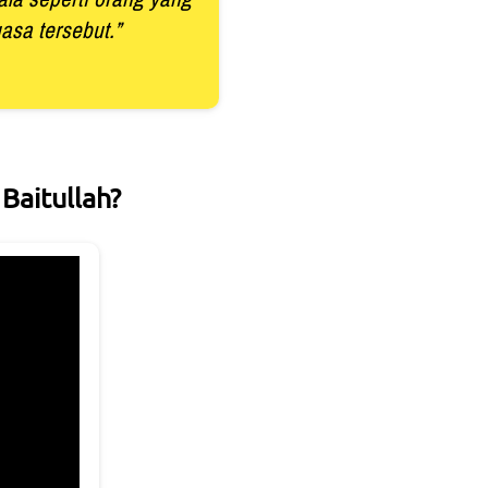
asa tersebut.”
Baitullah?