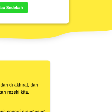
au Sedekah
dan di akhirat, dan 
an rezeki kita.
a seperti orang yang 