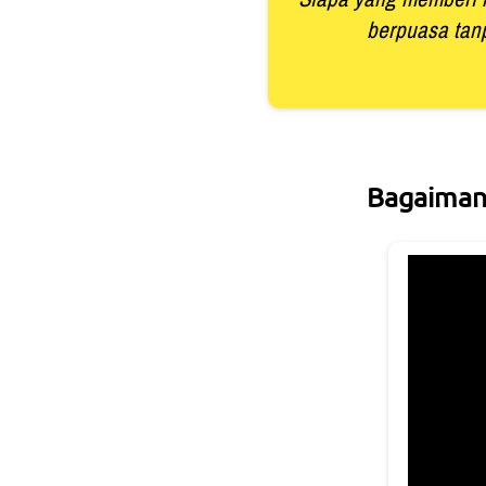
berpuasa tanp
Bagaimana