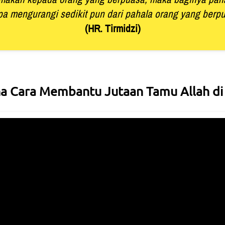
a mengurangi sedikit pun dari pahala orang yang berpu
(HR. Tirmidzi)
 Cara Membantu Jutaan Tamu Allah di 