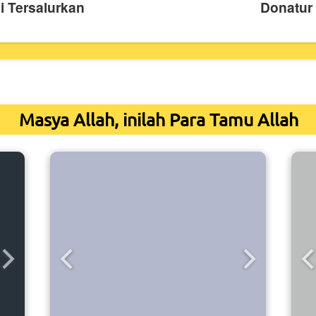
i Tersalurkan
Donatur
Masya Allah, inilah Para Tamu Allah