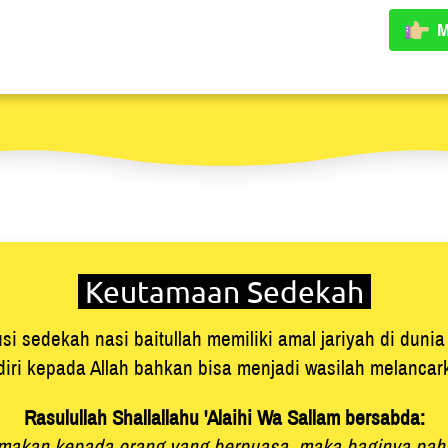
M
`
 Keutamaan Sedekah 
i sedekah nasi baitullah memiliki amal jariyah di dunia 
iri kepada Allah bahkan bisa menjadi wasilah melancark
Rasulullah 
Shallallahu 'Alaihi Wa Sallam bersabda:
makan kepada orang yang berpuasa, maka baginya pahal