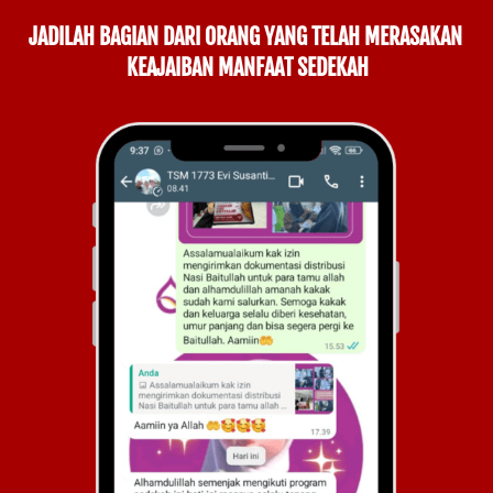
JADILAH BAGIAN DARI ORANG YANG TELAH MERASAKAN 
KEAJAIBAN MANFAAT SEDEKAH