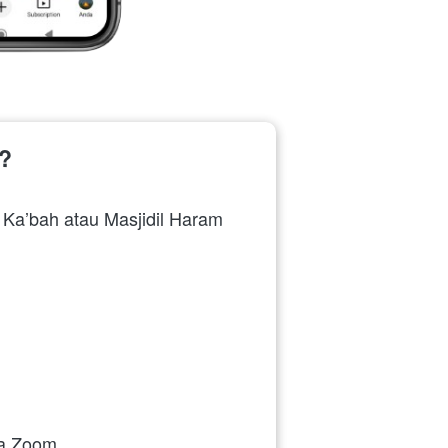
h?
 Ka’bah atau Masjidil Haram
ia Zoom.