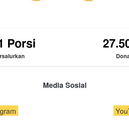
1
Porsi
27.5
rsalurkan
Dona
Media Sosial
agram 
 You