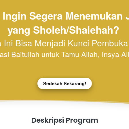
Ingin Segera Menemukan J
yang Sholeh/Shalehah?
Ini Bisa Menjadi Kunci Pembuka
si Baitullah untuk Tamu Allah, Insya Al
Sedekah Sekarang!
`
Deskripsi Program