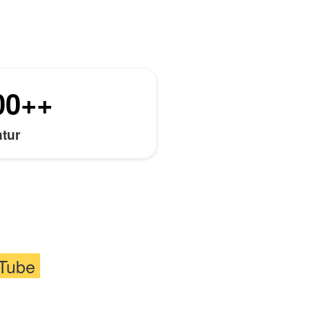
00
++
tur
Tube 