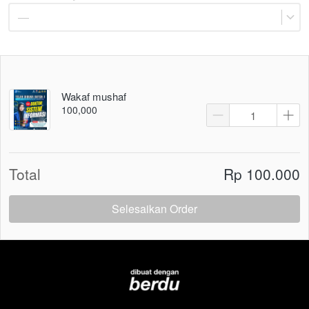
—
Wakaf mushaf
100,000
Total
Rp 100.000
Selesaikan Order
`